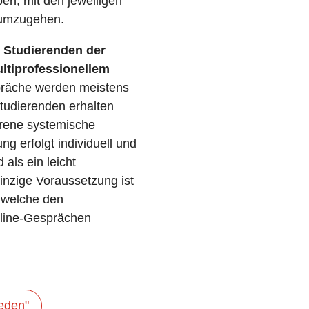
ben, mit den jeweiligen
 umzugehen.
n
Studierenden der
ltiprofessionellem
präche werden meistens
Studierenden erhalten
hrene systemische
g erfolgt individuell und
 als ein leicht
inzige Voraussetzung ist
, welche den
line-Gesprächen
Reden"