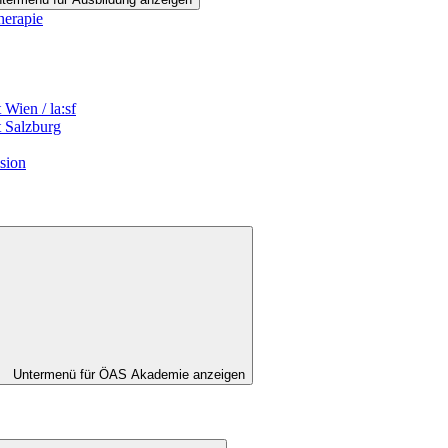
herapie
Wien / la:sf
t Salzburg
sion
Untermenü für ÖAS Akademie anzeigen